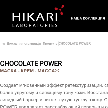
НАША КОЛЛЕКЦИЯ
Домашняя страница
Продукты
CHOCOLATE POWER
CHOCOLATE POWER
МАСКА - КРЕМ - МАССАЖ
Создает мгновенный
эффект ретекстуризации, с
более упругому и сияющему тону кожи
. Восстан
липидный барьер и питает сухую тусклую кожу.
C
POWER
предлагает расслабляющий перерыв и о