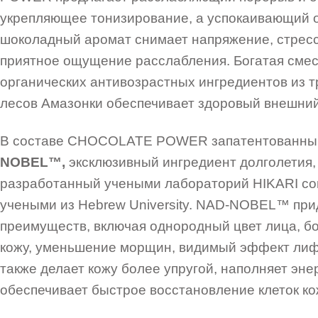
укрепляющее тонизирование, а
успокаивающий 
шоколадный аромат снимает
напряжение
, стрес
приятное ощущение расслабления. Богатая сме
органических антивозрастных ингредиентов из т
лесов Амазонки обеспечивает здоровый внешний
В составе CHOCOLATE POWER запатентованн
NOBEL™️,
эксклюзивный ингредиент долголетия,
разработанный учеными лабораторий HIKARI со
учеными из Hebrew University. NAD-NOBEL™️ при
преимуществ, включая однородный цвет лица, б
кожу, уменьшение морщин, видимый эффект лиф
также делает кожу более упругой, наполняет эне
обеспечивает быстрое восстановление клеток ко