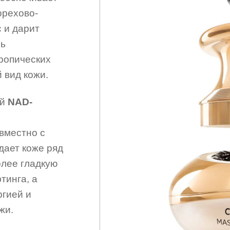
орехово-
с и дарит
сь
ропических
 вид кожи.
ый
NAD-
вместно с
дает коже ряд
олее гладкую
тинга, а
ргией и
жи.