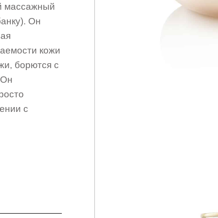
й массажный
анку). Он
вая
цаемости кожи
жи, борются с
 Он
просто
вении с