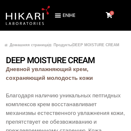
0
EN
HE
ПРОФЕССИОНАЛЬНАЯ АУДИТОРИЯ
Домашняя страница
Продукты
DEEP MOISTURE CREAM
DEEP MOISTURE CREAM
Дневной увлажняющий крем,
сохраняющий молодость кожи
Благодаря наличию уникальных пептидных
комплексов крем восстанавливает
механизмы естественного увлажнения кожи,
препятствует ее обезвоживанию и
преждевременному старению. Кожа