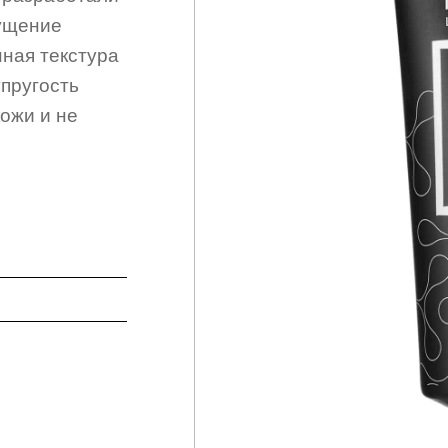
щущение
ная текстура
упругость
ожи и не