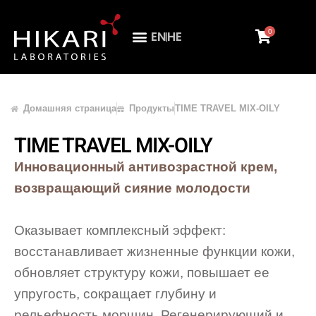
0
EN
HE
ПРОФЕССИОНАЛЬНАЯ АУДИТОРИЯ
Домашняя страница
Продукты
TIME TRAVEL MIX-OILY
TIME TRAVEL MIX-OILY
Инновационный антивозрастной крем,
возвращающий сияние молодости
Оказывает комплексный эффект:
восстанавливает жизненные функции кожи,
обновляет структуру кожи, повышает ее
упругость, сокращает глубину и
рельефность морщин. Регенерирующий и