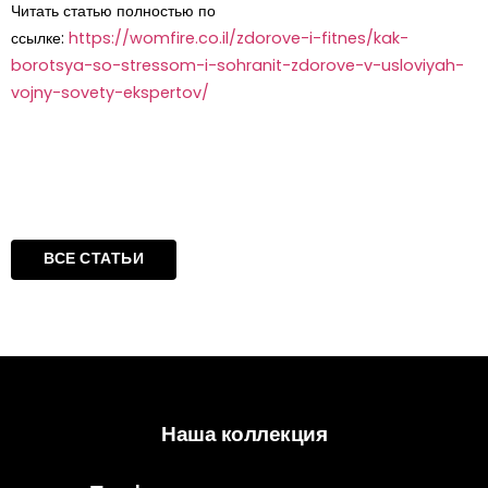
Читать статью полностью по
ссылке:
https://womfire.co.il/zdorove-i-fitnes/kak-
borotsya-so-stressom-i-sohranit-zdorove-v-usloviyah-
vojny-sovety-ekspertov/
ВСЕ СТАТЬИ
Наша коллекция