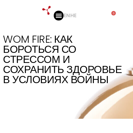
0
EN
HE
ПРОФЕССИОНАЛЬНАЯ АУДИТОРИЯ
WOM FIRE: КАК
БОРОТЬСЯ СО
СТРЕССОМ И
СОХРАНИТЬ ЗДОРОВЬЕ
В УСЛОВИЯХ ВОЙНЫ