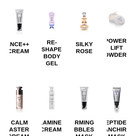
POWER
RE-
ADIANCE++
SILKY
LIFT
SHAPE
CREAM
ROSE
POWDER
BODY
GEL
CALM
TROLAMINE
FIRMING
PEPTIDE
MASTER
CREAM
BUBBLES
BLANCHIR