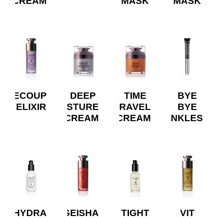
CREAM
MASK
MASK
RECOUP
DEEP
TIME
BYE
ELIXIR
MOISTURE
TRAVEL
BYE
CREAM
CREAM
WRINKLES
HYDRA
GEISHA
TIGHT
VIT