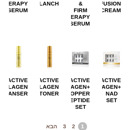
THERAPY
BLANCH
&
INFUSION
SERUM
FIRM
CREAM
THERAPY
SERUM
ACTIVE
ACTIVE
ACTIVE
ACTIVE
COLLAGEN
COLLAGEN
COLLAGEN+
COLLAGEN+
CLEANSER
TONER
COPPER
NAD
PEPTIDE
SET
SET
1
2
3
הבא