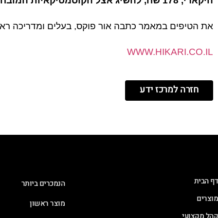
היקארי, 178 שח, להשיג אצל הקוסמטיקאיות המובחרות,
את הטיפים במאמר כתבה אור פוקס, בעלים ומדריכה רא
WWW.HIKARI.CO.IL
חזרה למרכז ידע
דף הבית
הנמכרים ביותר
מוצרים
מוצר ראשון
קהל מקצועי