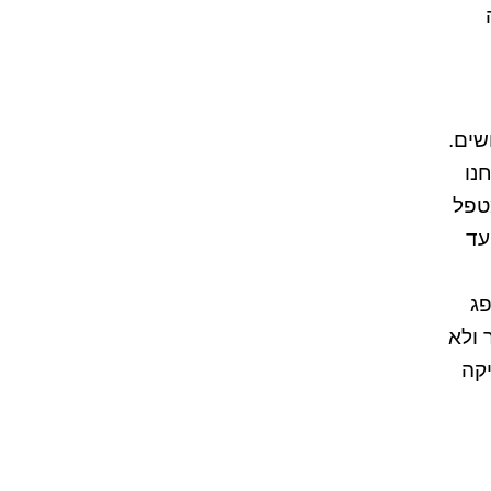
ם כולם עושים.
נו
טפל
עד
יספג
 ולא
יקה