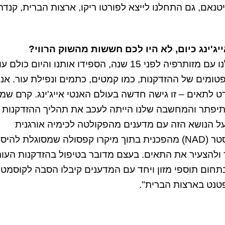
יטנאם, גם התחלנו לייצא לפורטו ריקו, ארצות הברית, קנדה
ג'ינג כיום, לא היו לכם חששות מהשוק הרווי?
"מראש ידענו שאנחנו רוצים להביא משהו שונה. כשהתחלנו עם מזותרפיה לפני 15 שנה, הספידו אותנו והיו
ומים של ההזדקנות, כמו קמטים, כתמים ונפילת עור. אנח
ט לתאים – זו גישה חדשה בעולם האנטי אייג'ינג. קרם שמ
תיפתר והמחשבה שלנו הייתה לעכב את תהליך ההזדקנות 
על הנושא הזה עם מדענים מהפקולטה לכימיה אורגנית
מהאוניברסיטה העברית בירושלים והתוצאה: מולקולת בוסטר (NAD) מהפכנית בתוך מיקרו קפסולה שמסוגלת לה
 ולהצעיר את התאים. בעצם מדובר בטיפול בהזדקנות העור
בתחום תוספי מזון ויחד עם המדענים קיבלו הסבה לקוסמט
פטנט בארצות הברית".