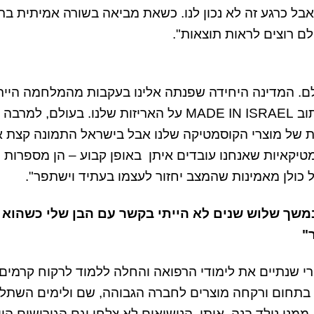
אבל כרגע זה לא נכון לנו. כשאת מביאה בשורה אמיתית ב
ולם רוצים לראות תוצאות".
כעת אנחנו מוכרים ל-15 מדינות בעולם. המדינה היחידה שפנתה אלינו בעקבות מהמלחמה הי
דווקא רומניה, שביקשה לשנות חלק מההזמנות בגלל הכיתוב MADE IN ISRAEL על האריזות שלנו. בעולם, למרבה
ות של מוצרי הקוסמטיקה שלנו אבל בישראל התמונה קצת 
יקאיות שאנחנו עובדים איתן באופן קבוע – הן מספרות
כולן מאמינות שהמצב יחזור לעצמו בעתיד וישתפר".
 במשך שלוש שנים לא הייתי בקשר עם הבן שלי כשהוא 
 שנתיים את לימודי הרפואה והחלה ללמוד לרקוח קרמים.
 בתחום ורקחה מוצרים לחברה הגבוהה, שם ולימים השתל
איטלקי, ממנו נולד בנה, איתי. הנישואים לא צלחו וגם הגירושים היו