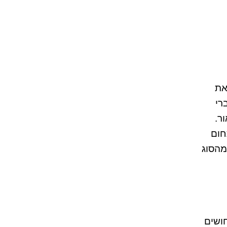
ושינתה את
רי
ר.
חום
מהסוג
חושים