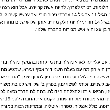
 חלומות, רציתי לפרוץ, להיות אשת קריירה, אבל הוא רצה 
אותי ושאשב בבית. כשהתעקשתי, הוא נלחם בי דרך הילד. מגיל 11 עד גיל 14 עברתי ניכור הורי ועד עכשיו ק
על זה. שלוש שנים לא הייתי בקשר עם הבן שלי ולמרות שבגיל 14 חזרתי להיות חלק מחייו, אותן שלוש שנים נותר
שלנו".
ם. עם עלייתה לארץ ניהלה בית מרקחת ובהמשך ניהלה בדיוט
ור") היא הקימה עם בעלה השני ד"ר אסף זעירא, שמגיע מת
 שעשה במסלול דוקטורט מהטכניון למכון ויצמן. "הכרתי א
ב לשניים. זכיתי לפיצוי ענק בפרק ב' שלי ויש לנו בת משו
נינו, הביאו אותנו להצלחה הגדולה. בתחילת הדרך נסענו לכ
בתחום הקוסמטיקה במזרח. התלהבנו מאוד מיפן, שם רא
ופה, כולל אנגליה, ספרד ואיטליה, ובמדינות רבות במזרח