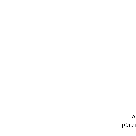
א
קולגן