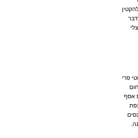
להקטין
שה לי לדבר
ו אצלי
י פרי
חום
ת אסף
תפת
נסים
ינו מהי מסורת מול חדשנות. הקמנו את החברה לפני 15 שנה.