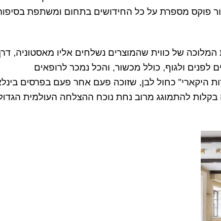
 אור פוקס מספרת על כל החידושים בתחום ומשתפת בסיפור
המלוכה של כווית שהמוצרים נשלחים אליו מאסטוניה, דרך 
המפואר יש מעל 100 מוצרים שונים לפנים ולגוף, כולל מכשור, והכל נמכר לרופאים
קס, 56, הבעלים של "מעבדות היקארי" כחול לבן, שזוכה פעם אחר פעם בפרסים בי
ה בקלות להתמוגג מרוב נחת נוכח ההצלחה העולמית הגדול