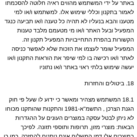
באתר על ידי המשתמש מהווים ראיה חלוטה להסכמתו
לאמור בתקנון וכללי שימוש אלו. למשתמש ו/או למי
מטענו והבא בנעליו לא תהיה כל טענה ו/או תביעה כנגד
המפעיל ובעל האתר ו/או מי מטעמם מלבד טענות
הקשורות בהפרת התחייבויות המפעיל תקנון זה.
המפעיל שומר לעצמו את הזכות שלא לאפשר כניסה
לאתר ו/או רכישה בו למי שיפר את הוראות התקנון ו/או
יעשה שימוש בלתי ראוי באתר ו/או נתוניו
18. ביטולים והחזרות
18.1 המשתמש מצהיר ומאשר כי ידוע לו שעל פי חוק
הגנת הצרכן , התשמ"א-1981 והתקנות שהותקנו מכוחו
לא ניתן לבטל עסקה במוצרים העונים על ההגדרות
הבאות: מוצרי מזון, תרופות ותוספי תזונה. לפיכך
במוצרים אלו דמי המשלוח אינם ניתנים להחזרה, כמו כן