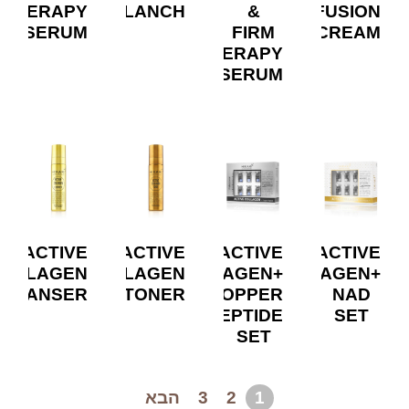
THERAPY
BLANCH
&
INFUSION
SERUM
FIRM
CREAM
THERAPY
SERUM
ACTIVE
ACTIVE
ACTIVE
ACTIVE
COLLAGEN
COLLAGEN
COLLAGEN+
COLLAGEN+
CLEANSER
TONER
COPPER
NAD
PEPTIDE
SET
SET
1
2
3
הבא