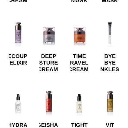
CREAM
MASK
MASK
RECOUP
DEEP
TIME
BYE
ELIXIR
MOISTURE
TRAVEL
BYE
CREAM
CREAM
WRINKLES
HYDRA
GEISHA
TIGHT
VIT