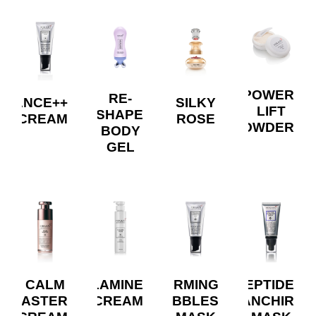
POWER
RE-
ADIANCE++
SILKY
LIFT
SHAPE
CREAM
ROSE
POWDER
BODY
GEL
CALM
TROLAMINE
FIRMING
PEPTIDE
MASTER
CREAM
BUBBLES
BLANCHIR